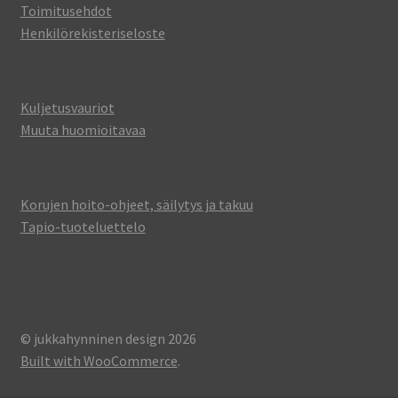
Toimitusehdot
Henkilörekisteriseloste
Kuljetusvauriot
Muuta huomioitavaa
Korujen hoito-ohjeet, säilytys ja takuu
Tapio-tuoteluettelo
© jukkahynninen design 2026
Built with WooCommerce
.