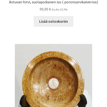
Astuvan hirvi, suolapoikanen iso ( poronsarvikaiverrus)
99,90
€
Sis.Alv 25,5%
Lisää ostoskoriin