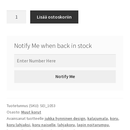
Kojamo
Lisää ostoskoriin
-
Old
Salmon
määrä
Notify Me when back in stock
Notify Me
Tuotetunnus (SKU):
SEI_1053
Osasto:
Muut korut
Avainsanat tuotteelle
jukka hynninen design
,
kalajumala
,
koru
,
koru lahjaksi
,
koru naiselle
,
lahjakoru
,
lapin noitarumpu
,