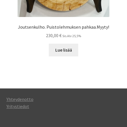
Joutsenkulho. Puistolehmuksen pahkaa.Myyty!
230,00
€
Sis.Alv 25,5%
Lue lisää
Yhteydenotto
Yritystiedot