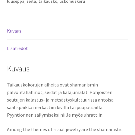
luuseppä
,
seita
,
taikausko
,
uskomuskoru
Kuvaus
Lisätiedot
Kuvaus
Taikauskokorujen aiheita ovat shamanismin
palvontahahmot, seidat ja kalajumalat. Pohjoisten
seutujen kalastus- ja metsästyskulttuurissa antoisa
saalispaikka merkattiin kivillä tai puupatsailla.
Pyyntionnen säilymiseksi niille myös uhrattiin.
Among the themes of ritual jewelry are the shamanistic