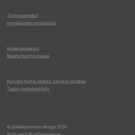
Toimitusehdot
Henkilörekisteriseloste
Kuljetusvauriot
Muuta huomioitavaa
Korujen hoito-ohjeet, säilytys ja takuu
Tapio-tuoteluettelo
© jukkahynninen design 2026
Built with WooCommerce
.