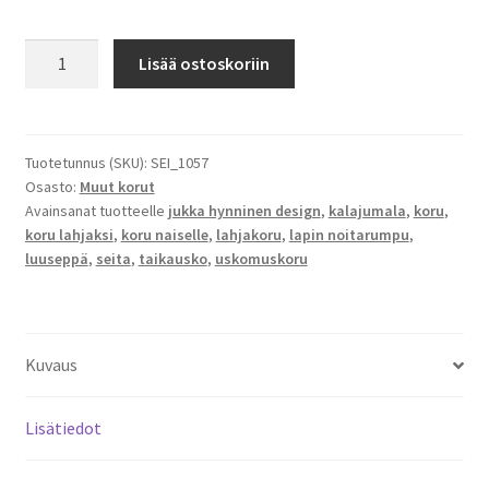
Puusilmä
Lisää ostoskoriin
-
Wooden
eye
määrä
Tuotetunnus (SKU):
SEI_1057
Osasto:
Muut korut
Avainsanat tuotteelle
jukka hynninen design
,
kalajumala
,
koru
,
koru lahjaksi
,
koru naiselle
,
lahjakoru
,
lapin noitarumpu
,
luuseppä
,
seita
,
taikausko
,
uskomuskoru
Kuvaus
Lisätiedot