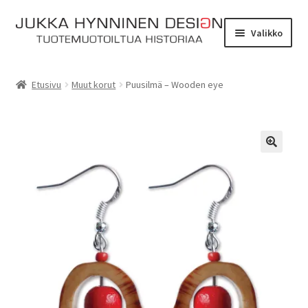
Siirry
Siirry
Valikko
navigointiin
sisältöön
Etusivu
Etusivu
Muut korut
Puusilmä – Wooden eye
Tarinat
Yhteydenotto
🔍
Myymälä
Laajen
Verkkokauppa
alemm
tason
Kassa
valikko
Ostoskori