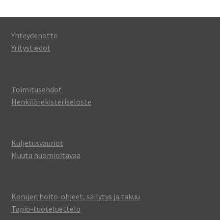
Yhteydenotto
Yritystiedot
Toimitusehdot
Henkilörekisteriseloste
Kuljetusvauriot
Muuta huomioitavaa
Korujen hoito-ohjeet, säilytys ja takuu
Tapio-tuoteluettelo