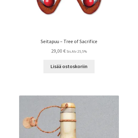
Seitapuu – Tree of Sacrifice
29,00
€
Sis.Alv 25,5%
Lisää ostoskoriin