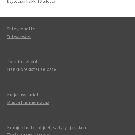
Näytetään kaikki 16 tulosta
Yhteydenotto
Yritystiedot
Toimitusehdot
Henkilörekisteriseloste
Kuljetusvauriot
Muuta huomioitavaa
Korujen hoito-ohjeet, säilytys ja takuu
Tapio-tuoteluettelo