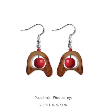
Puusilmä – Wooden eye
29,00
€
Sis.Alv 25,5%