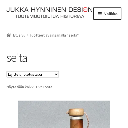
Siirry
Siirry
Valikko
navigointiin
sisältöön
Etusivu
Etusivu
Tuotteet avainsanalla “seita”
Tarinat
seita
Yhteydenotto
Myymälä
Laajen
Näytetään kaikki 16 tulosta
Verkkokauppa
alemm
tason
Kassa
valikko
Ostoskori