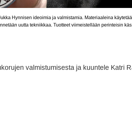
ä Jukka Hynnisen ideoimia ja valmistamia. Materiaaleina käytetään
nnetään uutta tekniikkaa. Tuotteet viimeistellään perinteisin 
ukorujen valmistumisesta ja kuuntele Katri