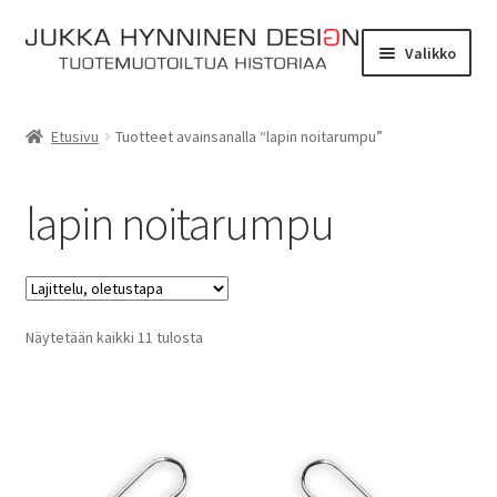
Siirry
Siirry
Valikko
navigointiin
sisältöön
Etusivu
Etusivu
Tuotteet avainsanalla “lapin noitarumpu”
Tarinat
lapin noitarumpu
Yhteydenotto
Myymälä
Laajen
Näytetään kaikki 11 tulosta
Verkkokauppa
alemm
tason
Kassa
valikko
Ostoskori