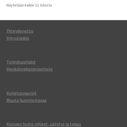
Näytetään kaikki 11 tulosta
Yhteydenotto
Yritystiedot
Toimitusehdot
Henkilörekisteriseloste
Kuljetusvauriot
Muuta huomioitavaa
Korujen hoito-ohjeet, säilytys ja takuu