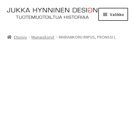
Siirry
Siirry
Valikko
navigointiin
sisältöön
Etusivu
Etusivu
Muinaiskorut
MARIANKORU RIIPUS, PRONSSI L
Tarinat
Yhteydenotto
Myymälä
Laajen
Verkkokauppa
alemm
tason
Kassa
valikko
Ostoskori