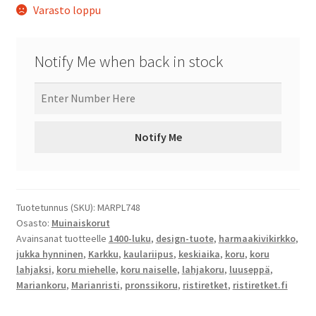
Varasto loppu
Notify Me when back in stock
Notify Me
Tuotetunnus (SKU):
MARPL748
Osasto:
Muinaiskorut
Avainsanat tuotteelle
1400-luku
,
design-tuote
,
harmaakivikirkko
,
jukka hynninen
,
Karkku
,
kaulariipus
,
keskiaika
,
koru
,
koru
lahjaksi
,
koru miehelle
,
koru naiselle
,
lahjakoru
,
luuseppä
,
Mariankoru
,
Marianristi
,
pronssikoru
,
ristiretket
,
ristiretket.fi