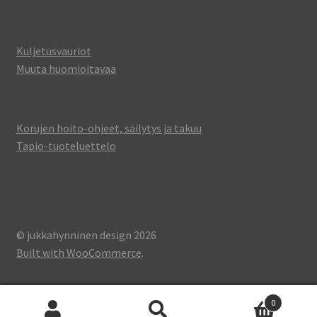
Kuljetusvauriot
Muuta huomioitavaa
Korujen hoito-ohjeet, säilytys ja takuu
Tapio-tuoteluettelo
© jukkahynninen design 2026
Built with WooCommerce
.
0