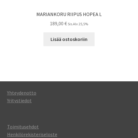
MARIANKORU RIIPUS HOPEA L
189,00
€
Sis.Alv 25,5%
Lisää ostoskoriin
Yhteydenotto
Yritystiedot
Toimitusehdot
Henkilörekisteriseloste