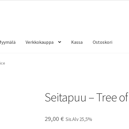
Myymälä
Verkkokauppa
Kassa
Ostoskori
fice
Seitapuu – Tree of 
29,00
€
Sis.Alv 25,5%