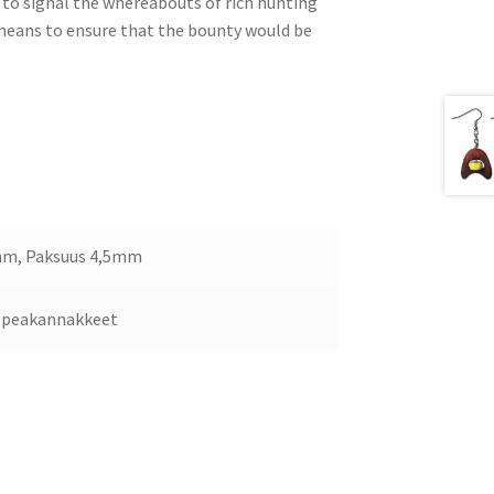
 to signal the whereabouts of rich hunting
a means to ensure that the bounty would be
mm, Paksuus 4,5mm
opeakannakkeet