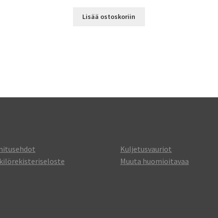
Lisää ostoskoriin
mitusehdot
Kuljetusvauriot
ilörekisteriseloste
Muuta huomioitavaa