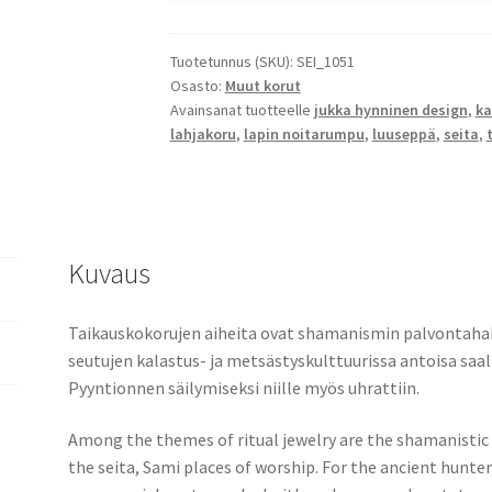
Tuotetunnus (SKU):
SEI_1051
Osasto:
Muut korut
Avainsanat tuotteelle
jukka hynninen design
,
ka
lahjakoru
,
lapin noitarumpu
,
luuseppä
,
seita
,
Kuvaus
Taikauskokorujen aiheita ovat shamanismin palvontahah
seutujen kalastus- ja metsästyskulttuurissa antoisa saali
Pyyntionnen säilymiseksi niille myös uhrattiin.
Among the themes of ritual jewelry are the shamanistic f
the seita, Sami places of worship. For the ancient hunte