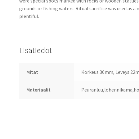
were special spots marked with rocks or wooden statues
grounds or fishing waters. Ritual sacrifice was used as 
plentiful.
Lisätiedot
Mitat
Korkeus 30mm, Leveys 22
Materiaalit
Peuranluu,lohennikama,h