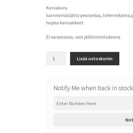
Korvakoru.
luonnonvärjätty peuranluu, lohennikama,
hopea kannakkeet
Ei varastossa, vain jälkitoimituksena
Seitapuu
Lisää ostoskoriin
-
Tree
of
Sacrifice
Notify Me when back in stock
määrä
Not