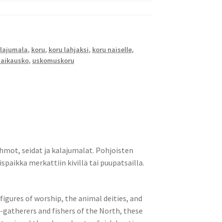
lajumala
,
koru
,
koru lahjaksi
,
koru naiselle
,
taikausko
,
uskomuskoru
mot, seidat ja kalajumalat. Pohjoisten
spaikka merkattiin kivillä tai puupatsailla.
igures of worship, the animal deities, and
r-gatherers and fishers of the North, these