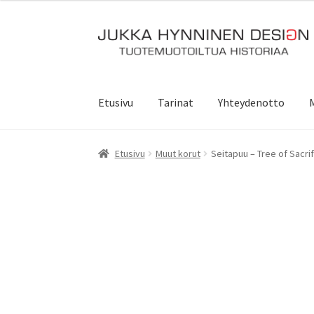
Siirry
Siirry
navigointiin
sisältöön
Etusivu
Tarinat
Yhteydenotto
Etusivu
Muut korut
Seitapuu – Tree of Sacri