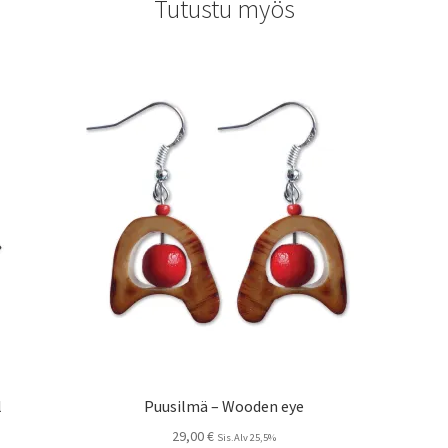
Tutustu myös
l
Puusilmä – Wooden eye
29,00
€
Sis.Alv 25,5%