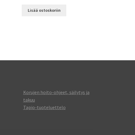
Lisää ostoskoriin
Korujen hoito-ohjeet, säilytys ja
takuu
Tapio-tuoteluettelo