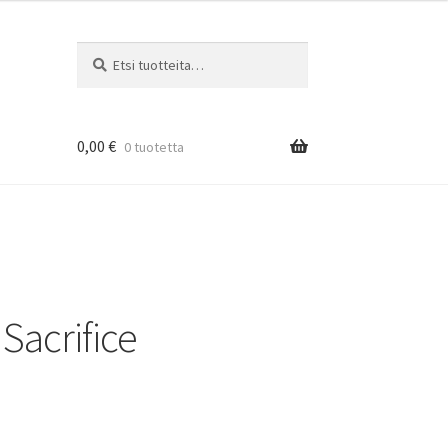
Etsi:
Haku
0,00
€
0 tuotetta
Sacrifice