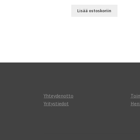
Lisää ostoskoriin
Yhteydenotto
Toi
Yritystiedot
Henk