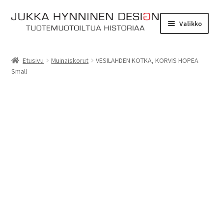
Siirry
Siirry
Valikko
navigointiin
sisältöön
Etusivu
Etusivu
Muinaiskorut
VESILAHDEN KOTKA, KORVIS HOPEA
Small
Tarinat
Yhteydenotto
Myymälä
Laajen
Verkkokauppa
alemm
tason
Kassa
valikko
Ostoskori