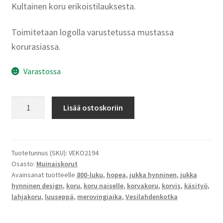
Kultainen koru erikoistilauksesta.
Toimitetaan logolla varustetussa mustassa
korurasiassa.
Varastossa
VESILAHDEN
Lisää ostoskoriin
KOTKA,
KORVIS
HOPEA
Small
Tuotetunnus (SKU):
VEKO2194
Osasto:
Muinaiskorut
määrä
Avainsanat tuotteelle
800-luku
,
hopea
,
jukka hynninen
,
jukka
hynninen design
,
koru
,
koru naiselle
,
korvakoru
,
korvis
,
käsityö
,
lahjakoru
,
luuseppä
,
merovingiaika
,
Vesilahdenkotka