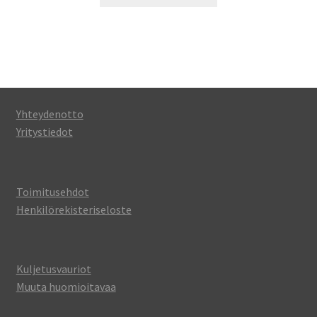
Yhteydenotto
Yritystiedot
Toimitusehdot
Henkilörekisteriseloste
Kuljetusvauriot
Muuta huomioitavaa