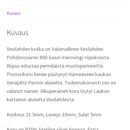
Kuvaus
Kuvaus
Vesilahden kotka on Valumallinne Vesilahden
Pohdonsaaren 800-luvun merovingi-riipuksesta.
Riipus edustaa permiläistä muotoperinnettä.
Pronssikoru lienee päätynyt Hämeeseen kaukaa
Venäjältä Permin alueelta. Todennäköisesti sen on
valanut nainen. Alkuperäinen koru löytyi Laukon
kartanon alueelta Vesilahdesta.
Korkeus 21.5mm, Leveys 33mm, Sulat 5mm
Koru on 925% Sterling silver hopeaa. Extra