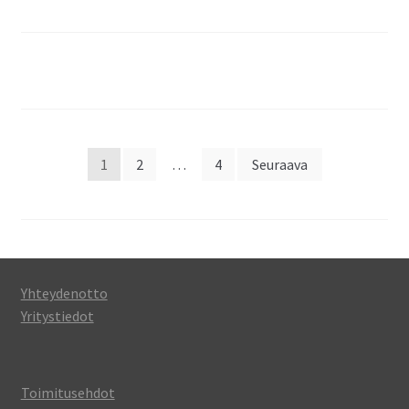
Artikkelien
1
2
…
4
Seuraava
sivutus
Yhteydenotto
Yritystiedot
Toimitusehdot