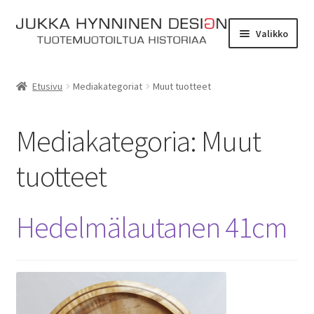
Siirry
Siirry
Valikko
navigointiin
sisältöön
Etusivu
Etusivu
Mediakategoriat
Muut tuotteet
Tarinat
Mediakategoria:
Muut
Yhteydenotto
tuotteet
Myymälä
Laajen
Verkkokauppa
Hedelmälautanen 41cm
alemm
tason
Kassa
valikko
Ostoskori