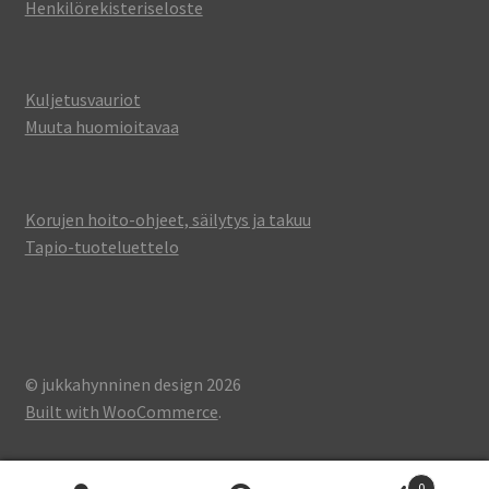
Henkilörekisteriseloste
Kuljetusvauriot
Muuta huomioitavaa
Korujen hoito-ohjeet, säilytys ja takuu
Tapio-tuoteluettelo
© jukkahynninen design 2026
Built with WooCommerce
.
0