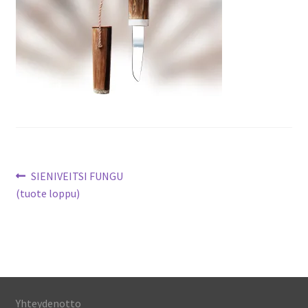
Artikkelien
Edellinen
SIENIVEITSI FUNGU
artikkeli
(tuote loppu)
selaus
Yhteydenotto