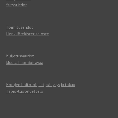
Yritystiedot
Toimitusehdot
Henkilörekisteriseloste
Kuljetusvauriot
Muuta huomioitavaa
Korujen hoito-ohjeet, säilytys ja takuu
Tapio-tuoteluettelo