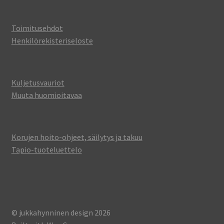
Toimitusehdot
Henkilörekisteriseloste
Kuljetusvauriot
Muuta huomioitavaa
Korujen hoito-ohjeet, säilytys ja takuu
Tapio-tuoteluettelo
© jukkahynninen design 2026