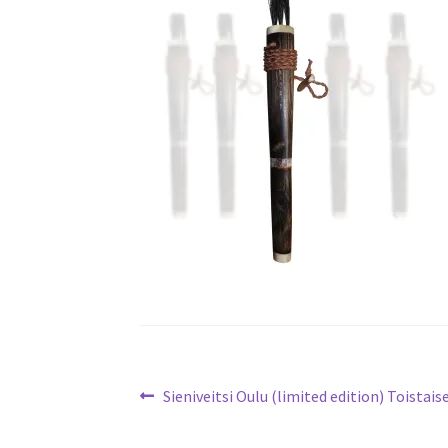
Artikkelien
Edellinen
Sieniveitsi Oulu (limited edition) Toistais
artikkeli
selaus