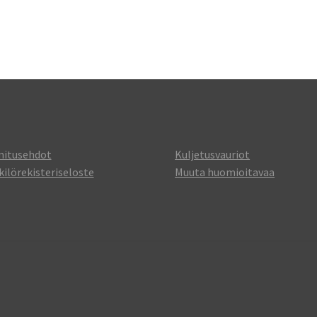
mitusehdot
Kuljetusvauriot
ilörekisteriseloste
Muuta huomioitavaa