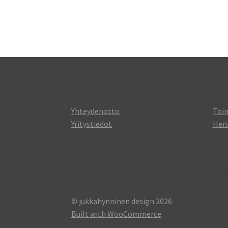
Yhteydenotto
Toi
Yritystiedot
Henk
© jukkahynninen design 2026
Built with WooCommerce
.