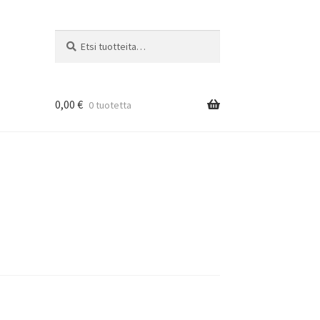
Etsi:
Haku
0,00
€
0 tuotetta