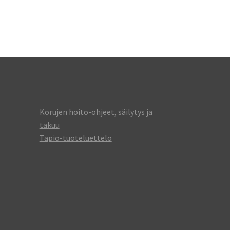
Korujen hoito-ohjeet, säilytys ja
takuu
Tapio-tuoteluettelo