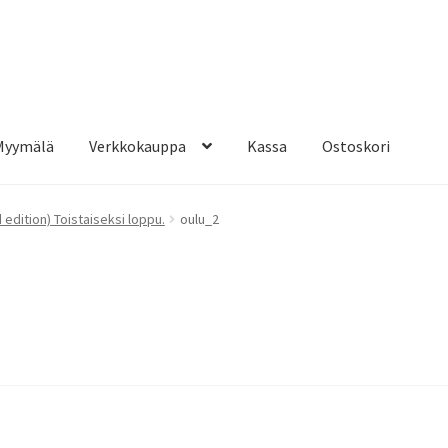
Myymälä
Verkkokauppa
Kassa
Ostoskori
d edition) Toistaiseksi loppu.
oulu_2