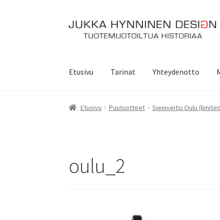
Siirry
Siirry
navigointiin
sisältöön
Etusivu
Tarinat
Yhteydenotto
Etusivu
Puutuotteet
Sieniveitsi Oulu (limite
oulu_2