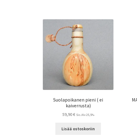
Suolapoikanen pieni ( ei
M
kaiverrusta)
59,90
€
Sis.Alv 25,5%
Lisää ostoskoriin