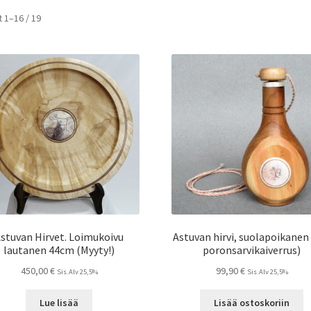
 1–16 / 19
stuvan Hirvet. Loimukoivu
Astuvan hirvi, suolapoikanen 
lautanen 44cm (Myyty!)
poronsarvikaiverrus)
450,00
€
99,90
€
Sis.Alv 25,5%
Sis.Alv 25,5%
Lue lisää
Lisää ostoskoriin