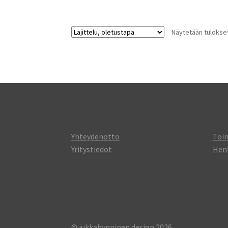
Näytetään tulokset
Yhteydenotto
Toi
Yritystiedot
Henk
© jukkahynninen design 2026