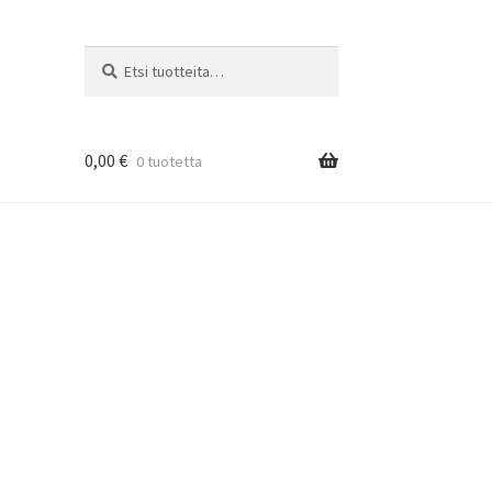
Etsi:
Haku
0,00
€
0 tuotetta