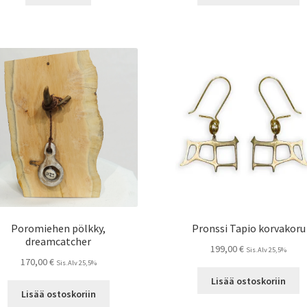
Poromiehen pölkky,
Pronssi Tapio korvakoru
dreamcatcher
199,00
€
Sis.Alv 25,5%
170,00
€
Sis.Alv 25,5%
Lisää ostoskoriin
Lisää ostoskoriin