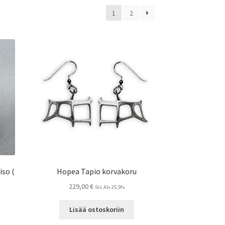
1
2
iso (
Hopea Tapio korvakoru
229,00
€
Sis.Alv 25,5%
Lisää ostoskoriin