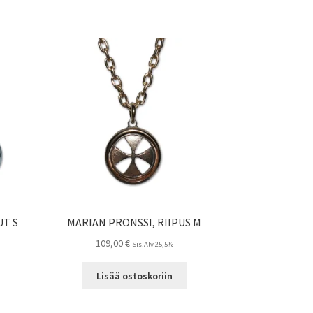
T S
MARIAN PRONSSI, RIIPUS M
109,00
€
Sis.Alv 25,5%
Lisää ostoskoriin