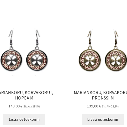
ARIANKORU, KORVAKORUT,
MARIANKORU, KORVAKORU
HOPEA M
PRONSSI M
149,00
€
139,00
€
Sis.Alv 25,5%
Sis.Alv 25,5%
Lisää ostoskoriin
Lisää ostoskoriin