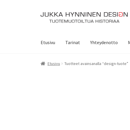
Siirry
Siirry
navigointiin
sisältöön
Etusivu
Tarinat
Yhteydenotto
Etusivu
Tuotteet avainsanalla “design-tuote”