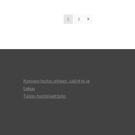
1
2
Korujen hoito-ohjeet, säilytys ja
takuu
Tapio-tuoteluettelo