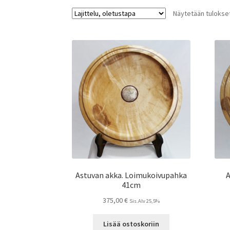
Näytetään tulokset
Astuvan akka. Loimukoivupahka
A
41cm
375,00
€
Sis.Alv 25,5%
Lisää ostoskoriin