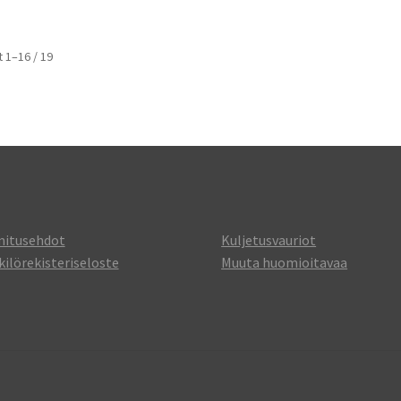
 1–16 / 19
mitusehdot
Kuljetusvauriot
ilörekisteriseloste
Muuta huomioitavaa