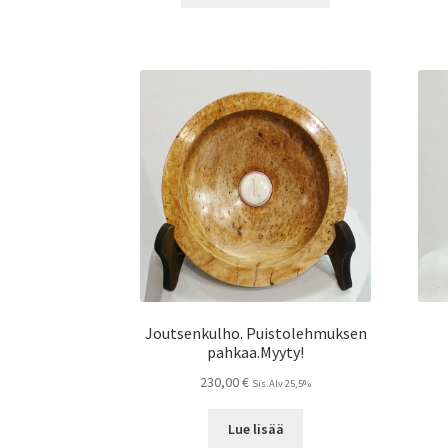
Joutsenkulho. Puistolehmuksen
pahkaa.Myyty!
230,00
€
Sis.Alv 25,5%
Lue lisää