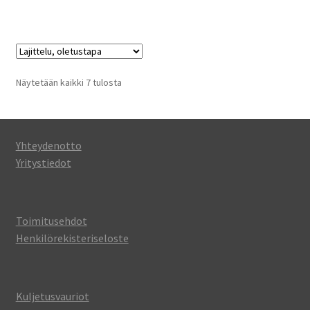
Näytetään kaikki 7 tulosta
Yhteydenotto
Yritystiedot
Toimitusehdot
Henkilörekisteriseloste
Kuljetusvauriot