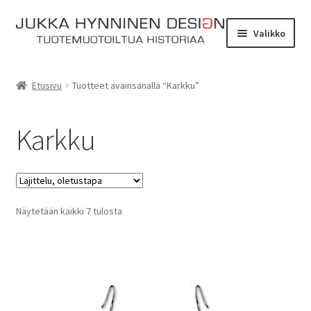
Siirry
Siirry
Valikko
navigointiin
sisältöön
Etusivu
Etusivu
Tuotteet avainsanalla “Karkku”
Tarinat
Karkku
Yhteydenotto
Myymälä
Laajen
Näytetään kaikki 7 tulosta
Verkkokauppa
alemm
tason
Kassa
valikko
Ostoskori