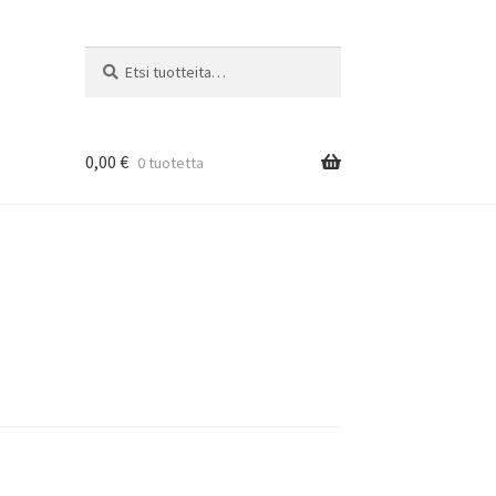
Etsi:
Haku
0,00
€
0 tuotetta