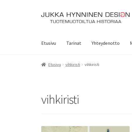
Siirry
Siirry
navigointiin
sisältöön
Etusivu
Tarinat
Yhteydenotto
Etusivu
vihkiristi
vihkiristi
vihkiristi