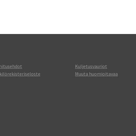
mitusehdot
Kuljetusvauriot
ilörekisteriseloste
Muuta huomioitavaa