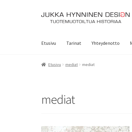
Siirry
Siirry
navigointiin
sisältöön
Etusivu
Tarinat
Yhteydenotto
Etusivu
mediat
mediat
mediat