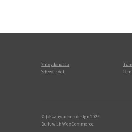
Yhteydenotto
Toi
Yritystiedot
Henk
© jukkahynninen design 2026
Built with WooCommerce
.