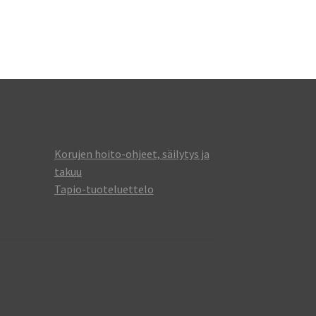
Korujen hoito-ohjeet, säilytys ja
takuu
Tapio-tuoteluettelo