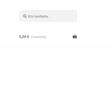
Etsi:
Haku
0,00
€
0 tuotetta