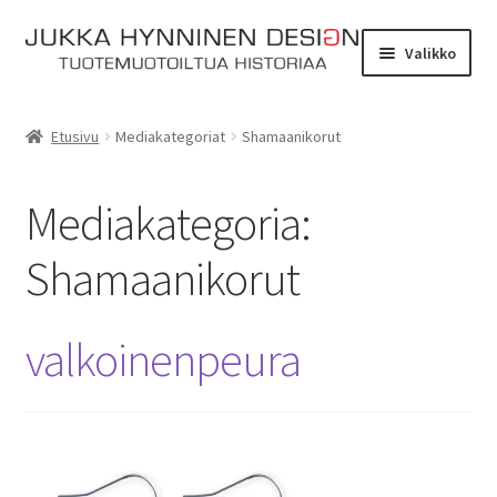
Siirry
Siirry
Valikko
navigointiin
sisältöön
Etusivu
Etusivu
Mediakategoriat
Shamaanikorut
Tarinat
Mediakategoria:
Yhteydenotto
Shamaanikorut
Myymälä
Laajen
Verkkokauppa
valkoinenpeura
alemm
tason
Kassa
valikko
Ostoskori