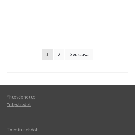
Artikkelien
1
2
Seuraava
sivutus
Yhteydenotto
Yritystiedot
Toimitusehdot