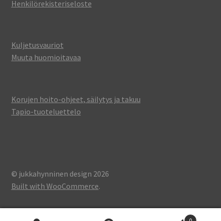
Henkilörekisteriseloste
Kuljetusvauriot
Muuta huomioitavaa
Korujen hoito-ohjeet, säilytys ja takuu
Tapio-tuoteluettelo
© jukkahynninen design 2026
Built with WooCommerce
.
0