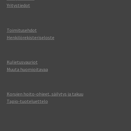
Yritystiedot
Toimitusehdot
Henkilörekisteriseloste
Kuljetusvauriot
Muuta huomioitavaa
Korujen hoito-ohjeet, säilytys ja takuu
Tapio-tuoteluettelo