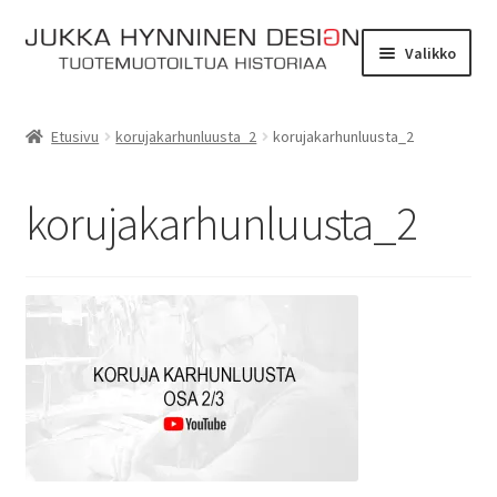
Siirry
Siirry
Valikko
navigointiin
sisältöön
Etusivu
Etusivu
korujakarhunluusta_2
korujakarhunluusta_2
Tarinat
korujakarhunluusta_2
Yhteydenotto
Myymälä
Laajen
Verkkokauppa
alemm
tason
Kassa
valikko
Ostoskori