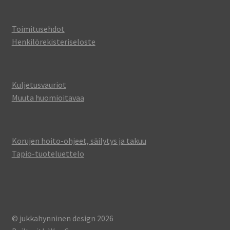
Toimitusehdot
Henkilörekisteriseloste
Kuljetusvauriot
Muuta huomioitavaa
Korujen hoito-ohjeet, säilytys ja takuu
Tapio-tuoteluettelo
© jukkahynninen design 2026