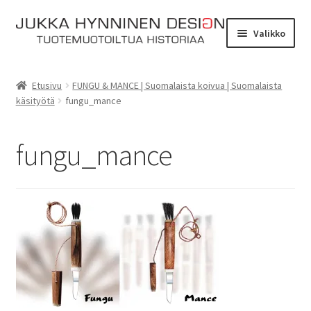
Siirry
Siirry
Valikko
navigointiin
sisältöön
Etusivu
Etusivu
FUNGU & MANCE | Suomalaista koivua | Suomalaista
käsityötä
fungu_mance
Tarinat
Yhteydenotto
fungu_mance
Myymälä
Laajen
Verkkokauppa
alemm
tason
Kassa
valikko
Ostoskori