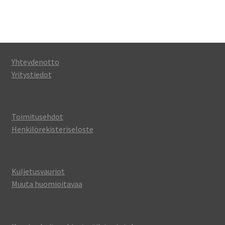
Yhteydenotto
Yritystiedot
Toimitusehdot
Henkilörekisteriseloste
Kuljetusvauriot
Muuta huomioitavaa