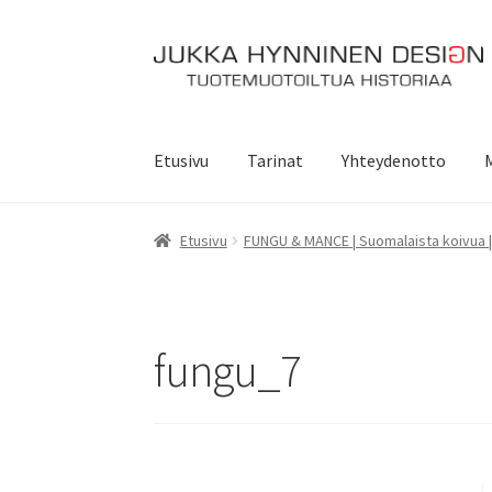
Siirry
Siirry
navigointiin
sisältöön
Etusivu
Tarinat
Yhteydenotto
Etusivu
FUNGU & MANCE | Suomalaista koivua |
fungu_7