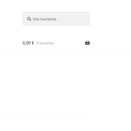
Etsi:
Haku
0,00
€
0 tuotetta