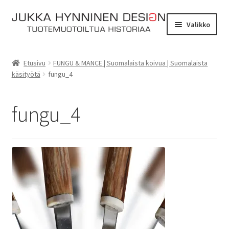
Siirry
Siirry
Valikko
navigointiin
sisältöön
Etusivu
Etusivu
FUNGU & MANCE | Suomalaista koivua | Suomalaista
käsityötä
fungu_4
Tarinat
Yhteydenotto
fungu_4
Myymälä
Laajen
Verkkokauppa
alemm
tason
Kassa
valikko
Ostoskori