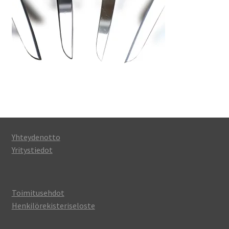
Yhteydenotto
Yritystiedot
Toimitusehdot
Henkilörekisteriseloste