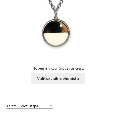
Hopeinen kuu Riipus ruskea L
Tällä
Valitse vaihtoehdoista
tuotteella
on
useampi
muunnelma.
Voit
tehdä