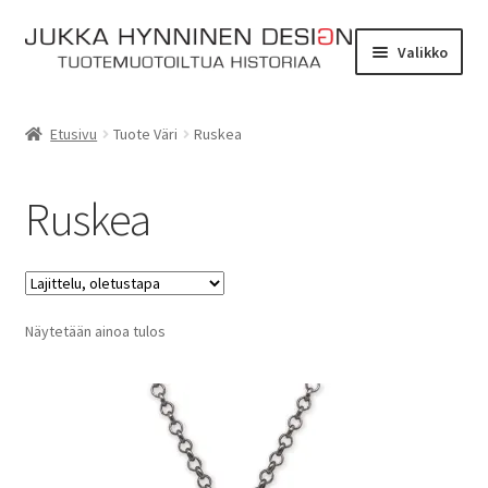
Siirry
Siirry
Valikko
navigointiin
sisältöön
Etusivu
Etusivu
Tuote Väri
Ruskea
Tarinat
Ruskea
Yhteydenotto
Myymälä
Laajen
Näytetään ainoa tulos
Verkkokauppa
alemm
tason
Kassa
valikko
Ostoskori