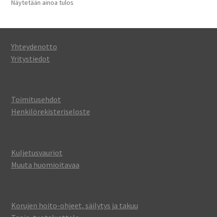
Näytetään ainoa tulos
valinnat
tuotteen
sivulla.
Yhteydenotto
Yritystiedot
Toimitusehdot
Henkilörekisteriseloste
Kuljetusvauriot
Muuta huomioitavaa
Korujen hoito-ohjeet, säilytys ja takuu