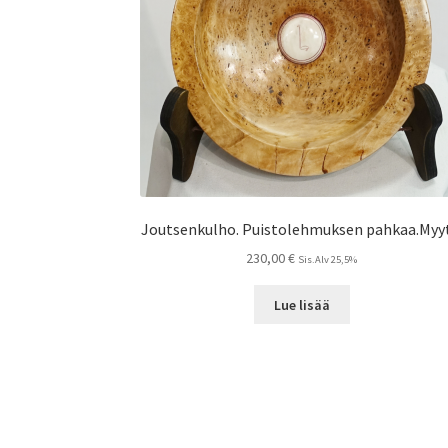
Joutsenkulho. Puistolehmuksen pahkaa.Myyt
230,00
€
Sis.Alv 25,5%
Lue lisää