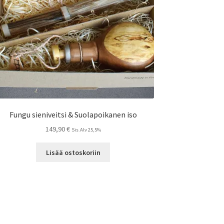
Fungu sieniveitsi & Suolapoikanen iso
149,90
€
Sis.Alv 25,5%
Lisää ostoskoriin