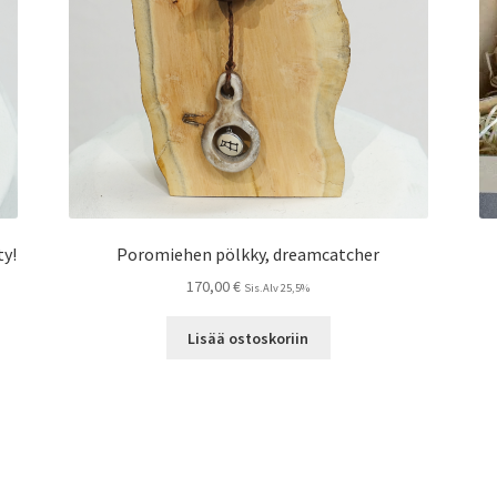
y!
Poromiehen pölkky, dreamcatcher
170,00
€
Sis.Alv 25,5%
Lisää ostoskoriin