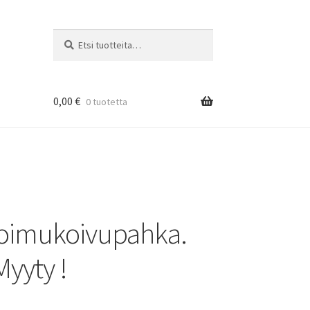
Etsi:
Haku
0,00
€
0 tuotetta
loimukoivupahka.
Myyty !