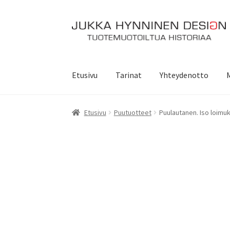
Siirry
Siirry
navigointiin
sisältöön
Etusivu
Tarinat
Yhteydenotto
Etusivu
Puutuotteet
Puulautanen. Iso loimuk