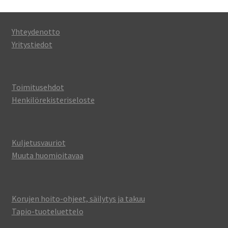
Yhteydenotto
Yritystiedot
Toimitusehdot
Henkilörekisteriseloste
Kuljetusvauriot
Muuta huomioitavaa
Korujen hoito-ohjeet, säilytys ja takuu
Tapio-tuoteluettelo