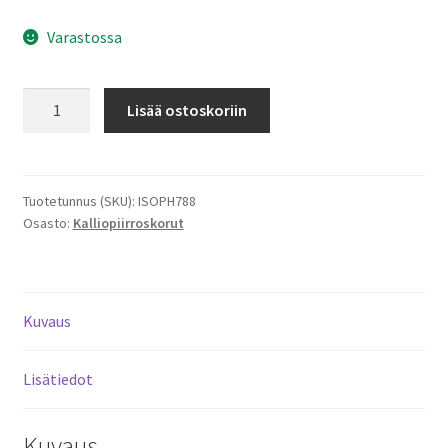
Varastossa
ISOPEURA,
Lisää ostoskoriin
RIIPUS
HOPEA
M
määrä
Tuotetunnus (SKU):
ISOPH788
Osasto:
Kalliopiirroskorut
Kuvaus
Lisätiedot
Kuvaus