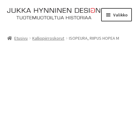
Siirry
Siirry
Valikko
navigointiin
sisältöön
Etusivu
Etusivu
Kalliopiirroskorut
ISOPEURA, RIIPUS HOPEA M
Tarinat
Yhteydenotto
Myymälä
Laajen
Verkkokauppa
alemm
tason
Kassa
valikko
Ostoskori