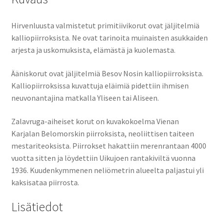
Hirvenluusta valmistetut primitiivikorut ovat jäljitelmiä
kalliopiirroksista. Ne ovat tarinoita muinaisten asukkaiden
arjesta ja uskomuksista, elämästä ja kuolemasta.
Ääniskorut ovat jäljitelmiä Besov Nosin kalliopiirroksista.
Kalliopiirroksissa kuvattuja eläimiä pidettiin ihmisen
neuvonantajina matkalla Yliseen tai Aliseen.
Zalavruga-aiheiset korut on kuvakokoelma Vienan
Karjalan Belomorskin piirroksista, neoliittisen taiteen
mestariteoksista. Piirrokset hakattiin merenrantaan 4000
vuotta sitten ja löydettiin Uikujoen rantakiviltä vuonna
1936. Kuudenkymmenen neliömetrin alueelta paljastui yli
kaksisataa piirrosta.
Lisätiedot