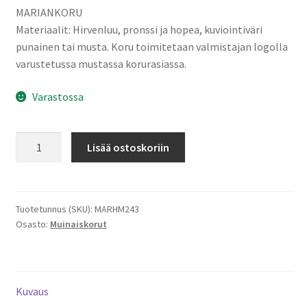
MARIANKORU
Materiaalit: Hirvenluu, pronssi ja hopea, kuviointiväri
punainen tai musta. Koru toimitetaan valmistajan logolla
varustetussa mustassa korurasiassa.
Varastossa
MARIANKORU
Lisää ostoskoriin
RIIPUS,
HOPEA
M
määrä
Tuotetunnus (SKU):
MARHM243
Osasto:
Muinaiskorut
Kuvaus