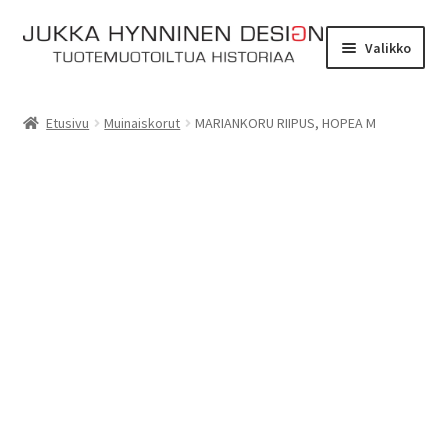
Siirry
Siirry
Valikko
navigointiin
sisältöön
Etusivu
Etusivu
Muinaiskorut
MARIANKORU RIIPUS, HOPEA M
Tarinat
Yhteydenotto
Myymälä
Laajen
Verkkokauppa
alemm
tason
Kassa
valikko
Ostoskori