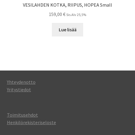
VESILAHDEN KOTKA, RIIPUS, HOPEA Small
159,00
€
Sis.Alv 25,5%
Lue lisää
Yhteydenotto
Yritystiedot
Toimitusehdot
Henkilörekisteriseloste