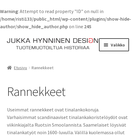
Warning
: Attempt to read property "ID" on null in
/home/risti133/public_html/wp-content/plugins/show-hide-
author/show_hide_author.php
on line
245
Siirry
Siirry
Valikko
navigointiin
sisältöön
Etusivu
Etusivu
Rannekkeet
Tarinat
Rannekkeet
Yhteydenotto
Myymälä
Useimmat rannekkeet ovat tinalankokoruja.
Varhaisimmat scandinaaviset tinalankakoristelöydöt ovat
Laajen
Verkkokauppa
viikinkiajalta Ruotsin Smoolannista. Saamelaiset löysivät
alemm
tinalankatyöt noin 1600-luvulla. Välillä kuolemassa ollut