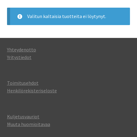
Valitun kaltaisia tuotteita ei löytynyt.
Yhteydenotto
Yritystiedot
Toimitusehdot
Henkilörekisteriseloste
Kuljetusvauriot
Muuta huomioitavaa