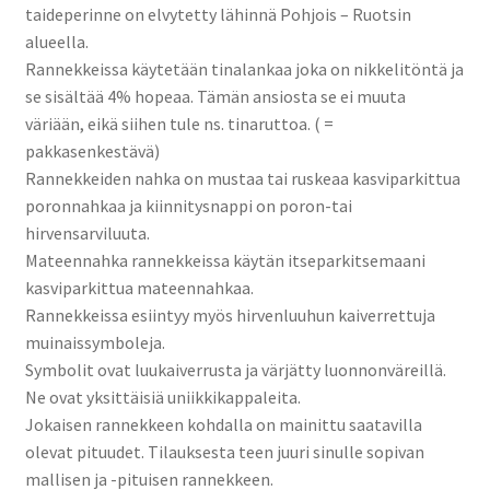
tason
Kassa
taideperinne on elvytetty lähinnä Pohjois – Ruotsin
valikko
alueella.
Rannekkeissa käytetään tinalankaa joka on nikkelitöntä ja
Ostoskori
se sisältää 4% hopeaa. Tämän ansiosta se ei muuta
väriään, eikä siihen tule ns. tinaruttoa. ( =
pakkasenkestävä)
Rannekkeiden nahka on mustaa tai ruskeaa kasviparkittua
poronnahkaa ja kiinnitysnappi on poron-tai
hirvensarviluuta.
Mateennahka rannekkeissa käytän itseparkitsemaani
kasviparkittua mateennahkaa.
Rannekkeissa esiintyy myös hirvenluuhun kaiverrettuja
muinaissymboleja.
Symbolit ovat luukaiverrusta ja värjätty luonnonväreillä.
Ne ovat yksittäisiä uniikkikappaleita.
Jokaisen rannekkeen kohdalla on mainittu saatavilla
olevat pituudet. Tilauksesta teen juuri sinulle sopivan
mallisen ja -pituisen rannekkeen.