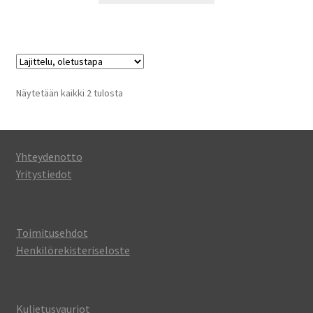
Näytetään kaikki 2 tulosta
Yhteydenotto
Yritystiedot
Toimitusehdot
Henkilörekisteriseloste
Kuljetusvauriot