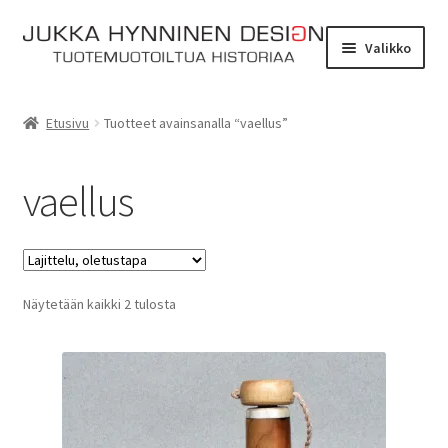
Siirry
Siirry
Valikko
navigointiin
sisältöön
Etusivu
Etusivu
Tuotteet avainsanalla “vaellus”
Tarinat
vaellus
Yhteydenotto
Myymälä
Laajen
Näytetään kaikki 2 tulosta
Verkkokauppa
alemm
tason
Kassa
valikko
Ostoskori