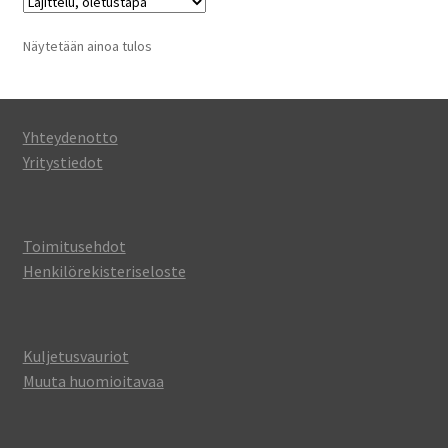
Näytetään ainoa tulos
Yhteydenotto
Yritystiedot
Toimitusehdot
Henkilörekisteriseloste
Kuljetusvauriot
Muuta huomioitavaa