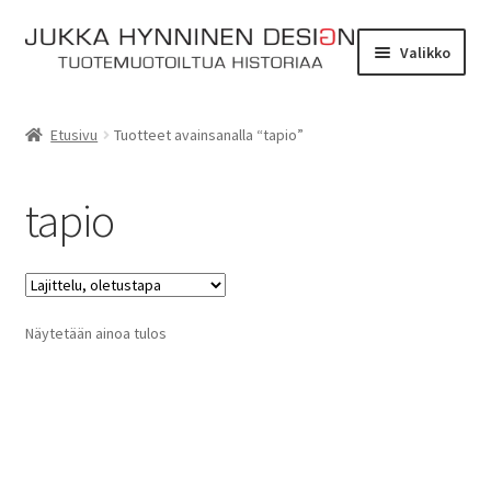
Siirry
Siirry
Valikko
navigointiin
sisältöön
Etusivu
Etusivu
Tuotteet avainsanalla “tapio”
Tarinat
tapio
Yhteydenotto
Myymälä
Laajen
Näytetään ainoa tulos
Verkkokauppa
alemm
tason
Kassa
valikko
Ostoskori