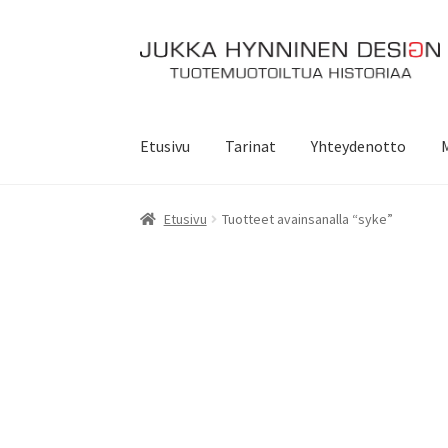
Siirry
Siirry
navigointiin
sisältöön
Etusivu
Tarinat
Yhteydenotto
Etusivu
Tuotteet avainsanalla “syke”