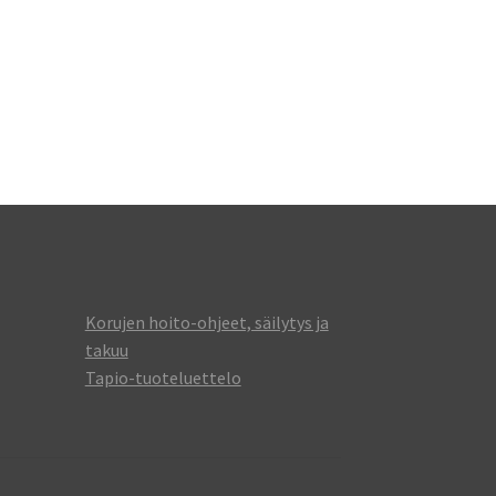
Korujen hoito-ohjeet, säilytys ja
takuu
Tapio-tuoteluettelo