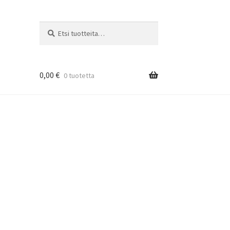
Etsi:
Haku
0,00
€
0 tuotetta