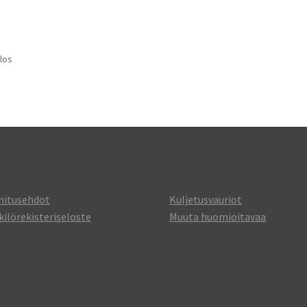
los
mitusehdot
Kuljetusvauriot
ilörekisteriseloste
Muuta huomioitavaa