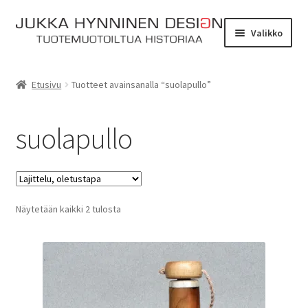
Siirry
Siirry
Valikko
navigointiin
sisältöön
Etusivu
Etusivu
Tuotteet avainsanalla “suolapullo”
Tarinat
suolapullo
Yhteydenotto
Myymälä
Laajen
Näytetään kaikki 2 tulosta
Verkkokauppa
alemm
tason
Kassa
valikko
Ostoskori