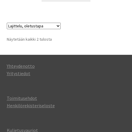
Näytetään kaikki 2 tulosta
Yhteydenotto
Yritystiedot
Toimitusehdot
Henkilörekisteriseloste
Kuljetusvauriot