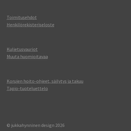
Toimitusehdot
Henkilörekisteriseloste
Kuljetusvauriot
Muuta huomioitavaa
Korujen hoito-ohjeet, säilytys ja takuu
Tapio-tuoteluettelo
© jukkahynninen design 2026