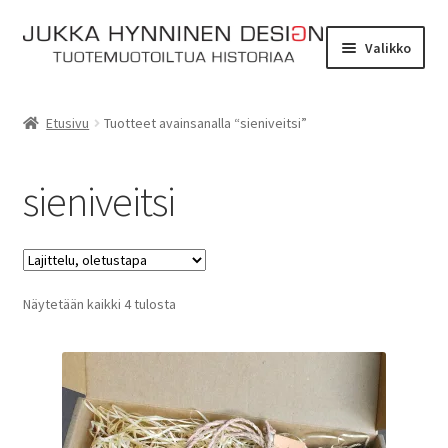
Siirry
Siirry
Valikko
navigointiin
sisältöön
Etusivu
Etusivu
Tuotteet avainsanalla “sieniveitsi”
Tarinat
sieniveitsi
Yhteydenotto
Myymälä
Laajen
Näytetään kaikki 4 tulosta
Verkkokauppa
alemm
tason
Kassa
valikko
Ostoskori