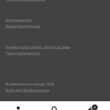
Kuljetusvauriot
Muuta huomioitavaa
Korujen hoito-ohjeet, säilytys ja takuu
Tapio-tuoteluettelo
© jukkahynninen design 2026
Built with WooCommerce
.
0