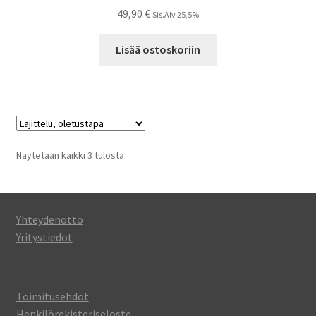
49,90
€
Sis.Alv 25,5%
Lisää ostoskoriin
Näytetään kaikki 3 tulosta
Yhteydenotto
Yritystiedot
Toimitusehdot
Henkilörekisteriseloste