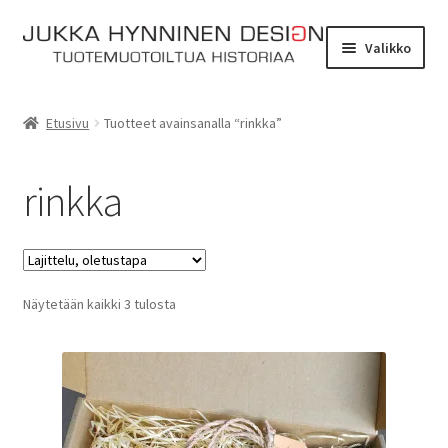
Siirry
Siirry
Valikko
navigointiin
sisältöön
Etusivu
Etusivu
Tuotteet avainsanalla “rinkka”
Tarinat
rinkka
Yhteydenotto
Myymälä
Laajen
Näytetään kaikki 3 tulosta
Verkkokauppa
alemm
tason
Kassa
valikko
Ostoskori