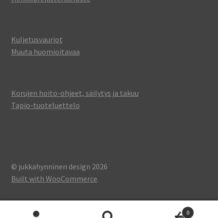
Kuljetusvauriot
Muuta huomioitavaa
Korujen hoito-ohjeet, säilytys ja takuu
Tapio-tuoteluettelo
© jukkahynninen design 2026
Built with WooCommerce
.
0