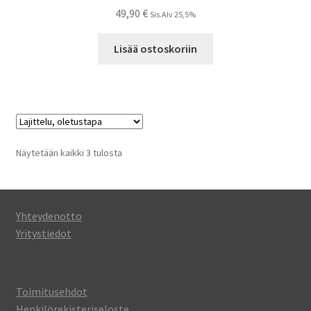
49,90
€
Sis.Alv 25,5%
Lisää ostoskoriin
Näytetään kaikki 3 tulosta
Yhteydenotto
Yritystiedot
Toimitusehdot
Henkilörekisteriseloste