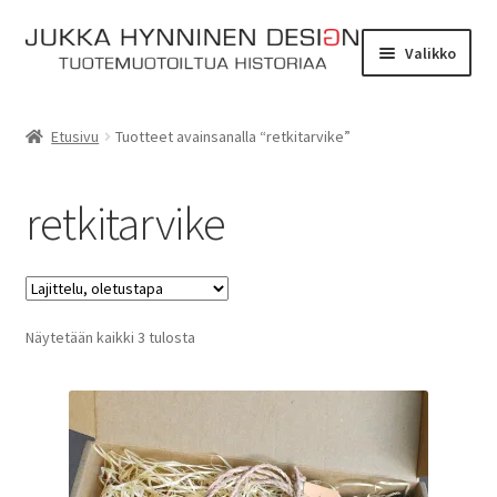
Siirry
Siirry
Valikko
navigointiin
sisältöön
Etusivu
Etusivu
Tuotteet avainsanalla “retkitarvike”
Tarinat
retkitarvike
Yhteydenotto
Myymälä
Laajen
Näytetään kaikki 3 tulosta
Verkkokauppa
alemm
tason
Kassa
valikko
Ostoskori