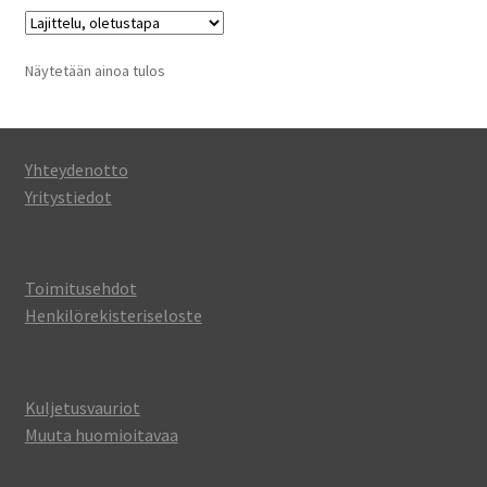
Näytetään ainoa tulos
Yhteydenotto
Yritystiedot
Toimitusehdot
Henkilörekisteriseloste
Kuljetusvauriot
Muuta huomioitavaa