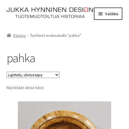
Siirry
Siirry
Valikko
navigointiin
sisältöön
Etusivu
Etusivu
Tuotteet avainsanalla “pahka”
Tarinat
pahka
Yhteydenotto
Myymälä
Laajen
Näytetään ainoa tulos
Verkkokauppa
alemm
tason
Kassa
valikko
Ostoskori