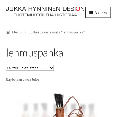
Siirry
Siirry
Valikko
navigointiin
sisältöön
Etusivu
Etusivu
Tuotteet avainsanalla “lehmuspahka”
Tarinat
lehmuspahka
Yhteydenotto
Myymälä
Laajen
Näytetään ainoa tulos
Verkkokauppa
alemm
tason
Kassa
valikko
Ostoskori