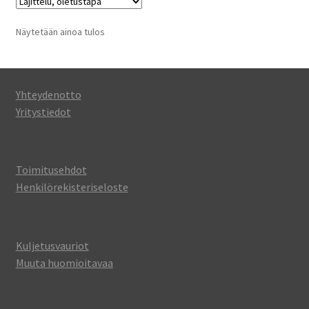
Näytetään ainoa tulos
Yhteydenotto
Yritystiedot
Toimitusehdot
Henkilörekisteriseloste
Kuljetusvauriot
Muuta huomioitavaa