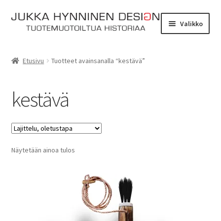
Siirry
Siirry
Valikko
navigointiin
sisältöön
Etusivu
Etusivu
Tuotteet avainsanalla “kestävä”
Tarinat
kestävä
Yhteydenotto
Myymälä
Laajen
Näytetään ainoa tulos
Verkkokauppa
alemm
tason
Kassa
valikko
Ostoskori