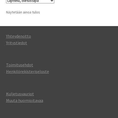
Näytetään ainoa tulos
Yhteydenotto
Yritystiedot
Toimitusehdot
Henkilörekisteriseloste
Kuljetusvauriot
Muuta huomioitavaa