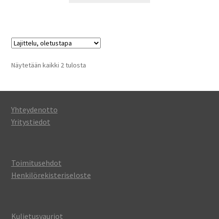
Näytetään kaikki 2 tulosta
Yhteydenotto
Yritystiedot
Toimitusehdot
Henkilörekisteriseloste
Kuljetusvauriot