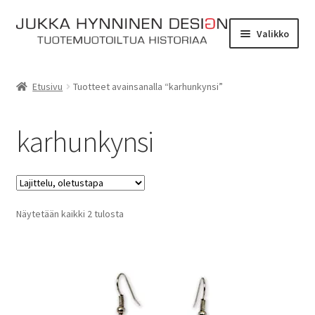
Siirry
Siirry
Valikko
navigointiin
sisältöön
Etusivu
Etusivu
Tuotteet avainsanalla “karhunkynsi”
Tarinat
karhunkynsi
Yhteydenotto
Myymälä
Laajen
Näytetään kaikki 2 tulosta
Verkkokauppa
alemm
tason
Kassa
valikko
Ostoskori