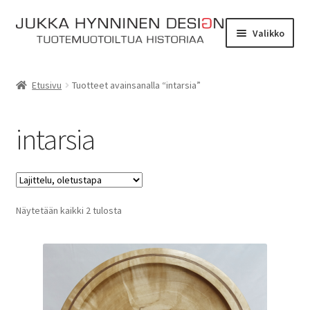
Siirry
Siirry
Valikko
navigointiin
sisältöön
Etusivu
Etusivu
Tuotteet avainsanalla “intarsia”
Tarinat
intarsia
Yhteydenotto
Myymälä
Laajen
Näytetään kaikki 2 tulosta
Verkkokauppa
alemm
tason
Kassa
valikko
Ostoskori