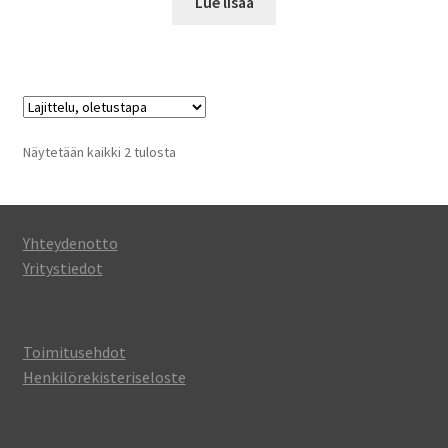
Lue lisää
Näytetään kaikki 2 tulosta
Yhteydenotto
Yritystiedot
Toimitusehdot
Henkilörekisteriseloste