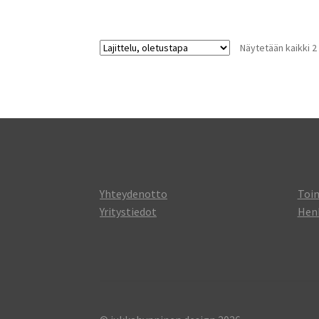
Näytetään kaikki 2
Yhteydenotto
Toi
Yritystiedot
Henk