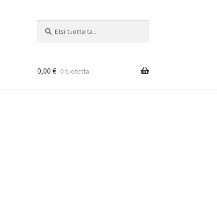
Etsi:
Haku
0,00
€
0 tuotetta