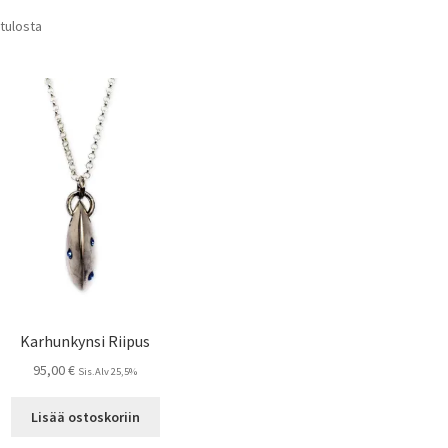
 tulosta
Karhunkynsi Riipus
95,00
€
Sis.Alv 25,5%
Lisää ostoskoriin