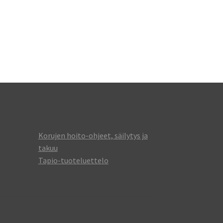
Korujen hoito-ohjeet, säilytys ja
takuu
Tapio-tuoteluettelo