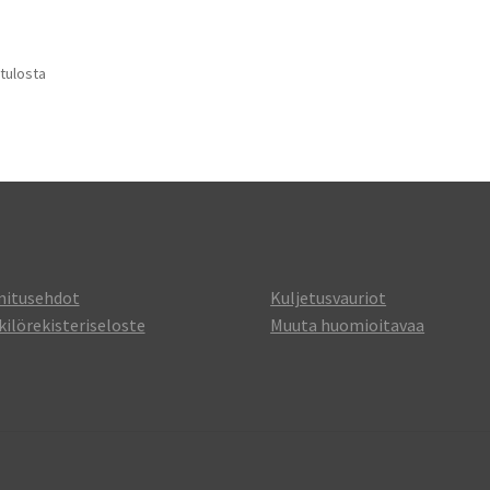
 tulosta
mitusehdot
Kuljetusvauriot
ilörekisteriseloste
Muuta huomioitavaa