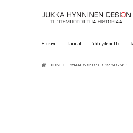
Siirry
Siirry
navigointiin
sisältöön
Etusivu
Tarinat
Yhteydenotto
Etusivu
Tuotteet avainsanalla “hopeakoru”