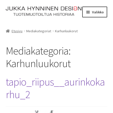
Siirry
Siirry
Valikko
navigointiin
sisältöön
Etusivu
Etusivu
Mediakategoriat
Karhunluukorut
Tarinat
Mediakategoria:
Yhteydenotto
Karhunluukorut
Myymälä
Laajen
Verkkokauppa
tapio_riipus__aurinkoka
alemm
tason
rhu_2
Kassa
valikko
Ostoskori