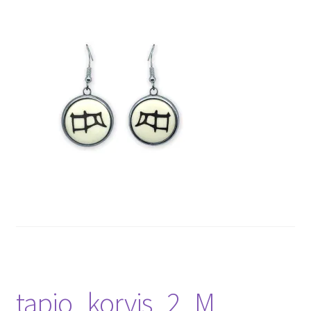
tapio_korvis_2_M