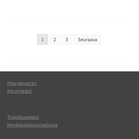
Artikkelien
1
2
3
Seuraava
sivutus
Yhteydenotto
Yritystiedot
Toimitusehdot
Henkilörekisteriseloste