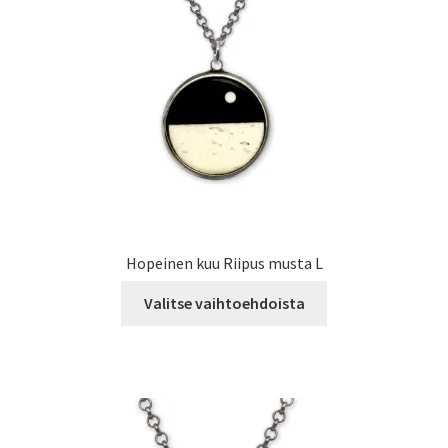
Hopeinen kuu Riipus musta L
Tällä
Valitse vaihtoehdoista
tuotteella
on
useampi
muunnelma.
Voit
tehdä