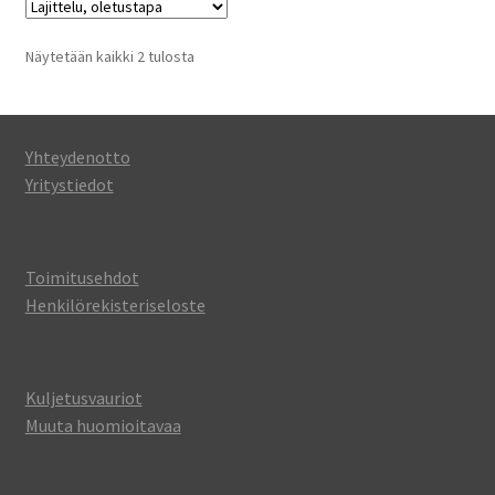
Voit
tehdä
Näytetään kaikki 2 tulosta
valinnat
tuotteen
sivulla.
Yhteydenotto
Yritystiedot
Toimitusehdot
Henkilörekisteriseloste
Kuljetusvauriot
Muuta huomioitavaa