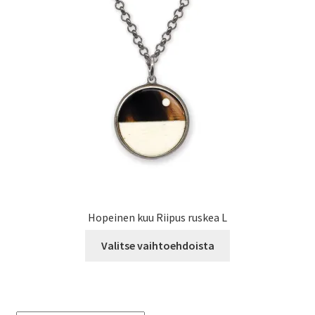
valinnat
tuotteen
sivulla.
Hopeinen kuu Riipus ruskea L
Tällä
Valitse vaihtoehdoista
tuotteella
on
useampi
muunnelma.