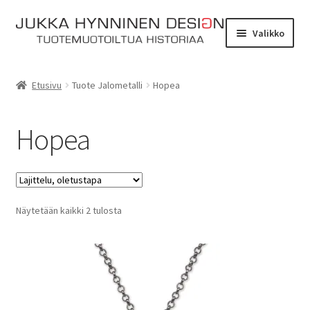
Siirry
Siirry
Valikko
navigointiin
sisältöön
Etusivu
Etusivu
Tuote Jalometalli
Hopea
Tarinat
Hopea
Yhteydenotto
Myymälä
Laajen
Näytetään kaikki 2 tulosta
Verkkokauppa
alemm
tason
Kassa
valikko
Ostoskori