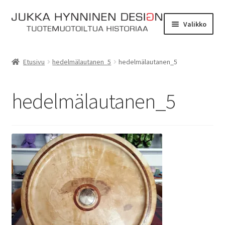
Siirry
Siirry
Valikko
navigointiin
sisältöön
Etusivu
Etusivu
hedelmälautanen_5
hedelmälautanen_5
Tarinat
hedelmälautanen_5
Yhteydenotto
Myymälä
Laajen
Verkkokauppa
alemm
tason
Kassa
valikko
Ostoskori