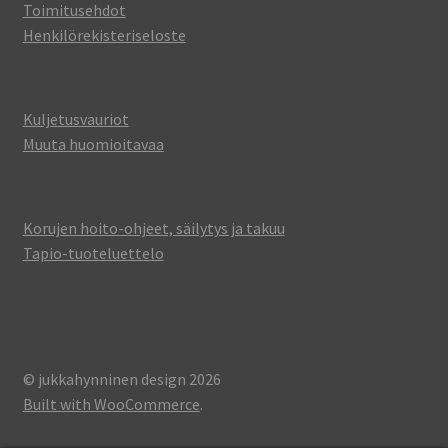
Toimitusehdot
Henkilörekisteriseloste
Kuljetusvauriot
Muuta huomioitavaa
Korujen hoito-ohjeet, säilytys ja takuu
Tapio-tuoteluettelo
© jukkahynninen design 2026
Built with WooCommerce
.