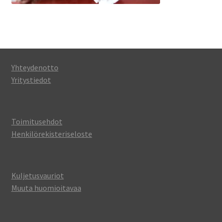
Yhteydenotto
Yritystiedot
Toimitusehdot
Henkilörekisteriseloste
Kuljetusvauriot
Muuta huomioitavaa