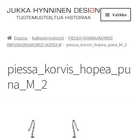
Siirry
Siirry
Valikko
navigointiin
sisältöön
Etusivu
Etusivu
Kalliopiirroskorut
PIESSA (SHAMAANI/HIISI)
RIIPUSKORVAKORUT HOPEA M
piessa_korvis_hopea_puna_M_2
Tarinat
Yhteydenotto
piessa_korvis_hopea_pu
Myymälä
na_M_2
Laajen
Verkkokauppa
alemm
tason
Kassa
valikko
Ostoskori