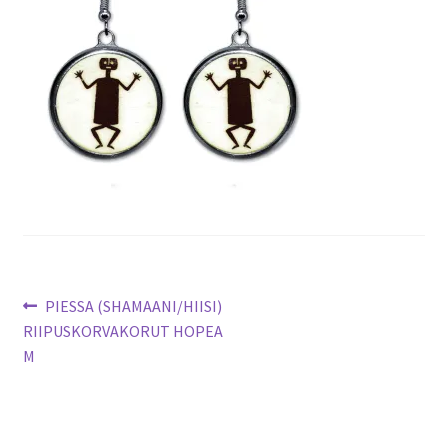
Artikkelien
Edellinen
PIESSA (SHAMAANI/HIISI)
artikkeli
RIIPUSKORVAKORUT HOPEA
selaus
M