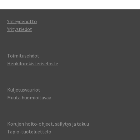
Yhteydenotto
Yritystiedot
Toimitusehdot
Henkilörekisteriseloste
Kuljetusvauriot
Muuta huomioitavaa
Korujen hoito-ohjeet, säilytys ja takuu
Tapio-tuoteluettelo