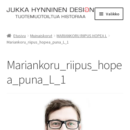
Siirry
Siirry
Valikko
navigointiin
sisältöön
Etusivu
Etusivu
Muinaiskorut
MARIANKORU RIIPUS HOPEA L
Mariankoru_riipus_hopea_puna_L_1
Tarinat
Yhteydenotto
Mariankoru_riipus_hope
Myymälä
a_puna_L_1
Laajen
Verkkokauppa
alemm
tason
Kassa
valikko
Ostoskori