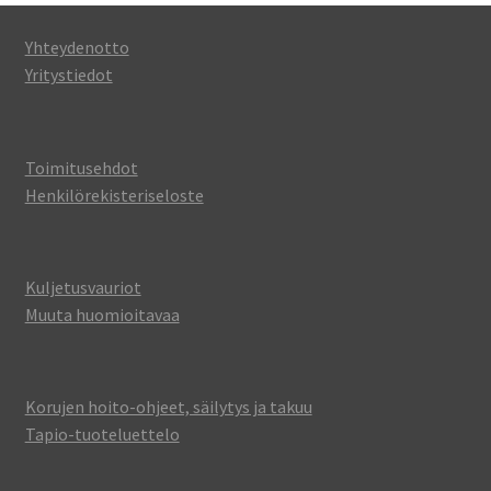
Yhteydenotto
Yritystiedot
Toimitusehdot
Henkilörekisteriseloste
Kuljetusvauriot
Muuta huomioitavaa
Korujen hoito-ohjeet, säilytys ja takuu
Tapio-tuoteluettelo