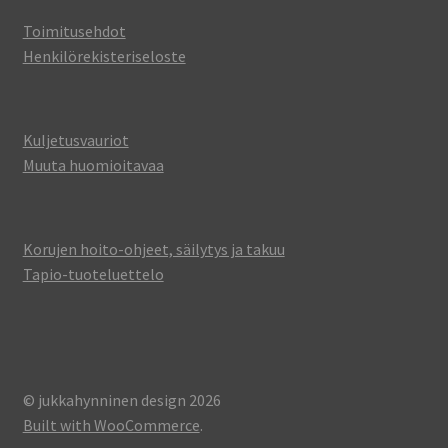
Toimitusehdot
Henkilörekisteriseloste
Kuljetusvauriot
Muuta huomioitavaa
Korujen hoito-ohjeet, säilytys ja takuu
Tapio-tuoteluettelo
© jukkahynninen design 2026
Built with WooCommerce
.