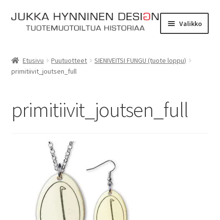
Siirry
Siirry
Valikko
navigointiin
sisältöön
Etusivu
Etusivu
Puutuotteet
SIENIVEITSI FUNGU (tuote loppu)
primitiivit_joutsen_full
Tarinat
Yhteydenotto
primitiivit_joutsen_full
Myymälä
Laajen
Verkkokauppa
alemm
tason
Kassa
valikko
Ostoskori