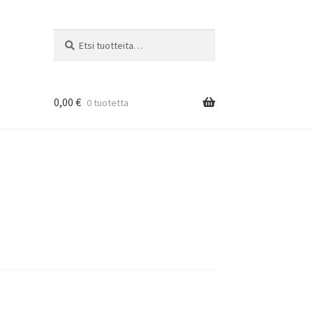
Etsi:
Haku
0,00
€
0 tuotetta