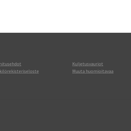
mitusehdot
Kuljetusvauriot
ilörekisteriseloste
Muuta huomioitavaa