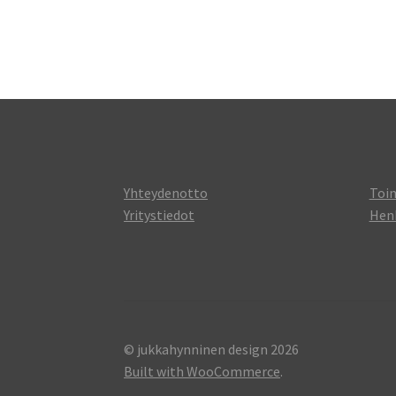
Yhteydenotto
Toi
Yritystiedot
Henk
© jukkahynninen design 2026
Built with WooCommerce
.