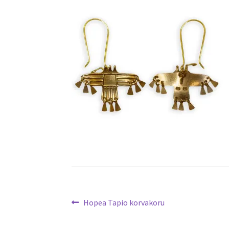
Artikkelien
Edellinen
Hopea Tapio korvakoru
artikkeli
selaus