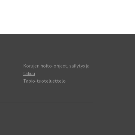
Korujen hoito-ohjeet, säilytys ja
takuu
Tapio-tuoteluettelo