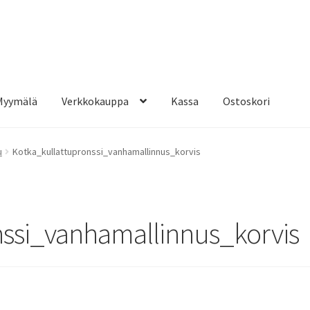
Myymälä
Verkkokauppa
Kassa
Ostoskori
u
Kotka_kullattupronssi_vanhamallinnus_korvis
nssi_vanhamallinnus_korvis